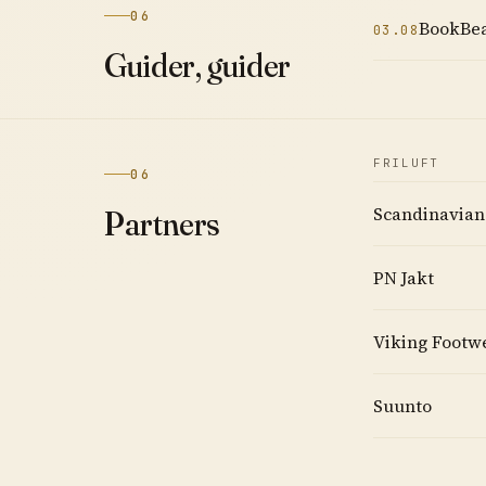
06
BookBeat
03.08
Guider, guider
FRILUFT
06
Scandinavian
Partners
PN Jakt
Viking Footw
Suunto