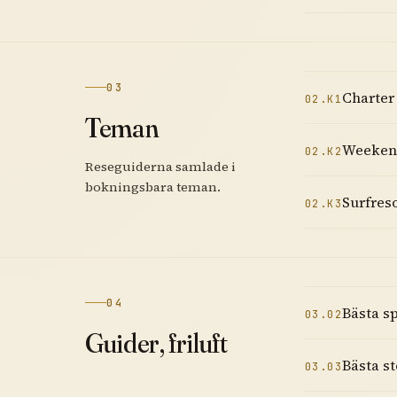
03
Charter
02.K1
Teman
Weekend
02.K2
Reseguiderna samlade i
bokningsbara teman.
Surfres
02.K3
04
Bästa sp
03.02
Guider, friluft
Bästa st
03.03