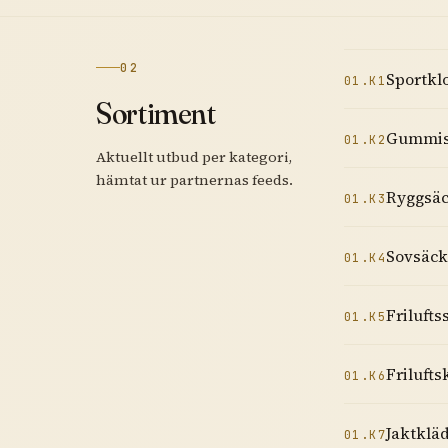
02
Sportkl
01.K1
Sortiment
Gummis
01.K2
Aktuellt utbud per kategori,
hämtat ur partnernas feeds.
Ryggsä
01.K3
Sovsäck
01.K4
Frilufts
01.K5
Frilufts
01.K6
Jaktklä
01.K7