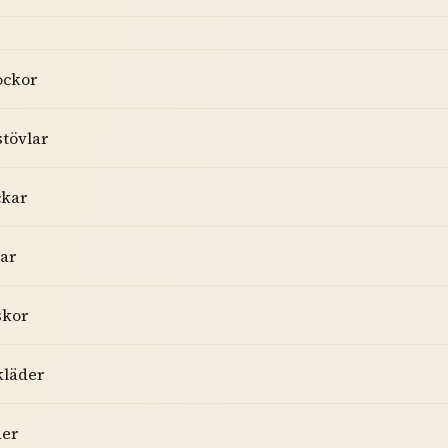
ockor
tövlar
ckar
ar
skor
kläder
der