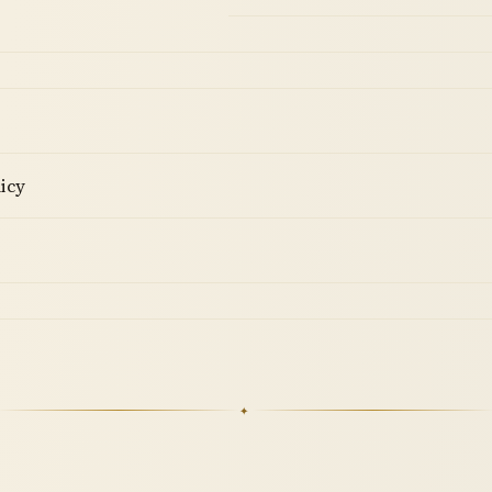
licy
✦