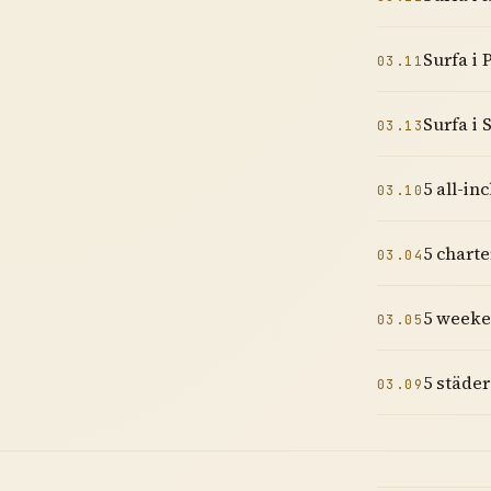
Surfa i 
03.11
Surfa i 
03.13
5 all-in
03.10
5 charte
03.04
5 weeke
03.05
5 städer
03.09