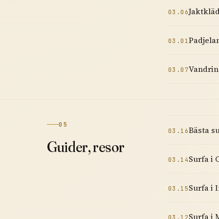
Jaktkläd
03.06
Padjelan
03.01
Vandrin
03.07
05
Bästa su
03.16
Guider, resor
Surfa i 
03.14
Surfa i
03.15
Surfa i
03.12