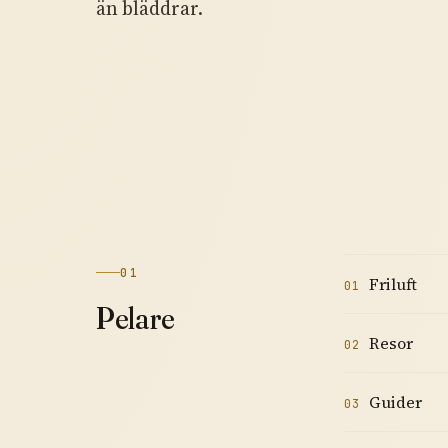
än bläddrar.
01
Friluft
01
Pelare
Resor
02
Guider
03