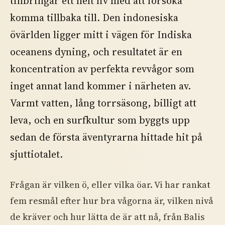
tillbringar ett helt liv med att försöka
komma tillbaka till. Den indonesiska
övärlden ligger mitt i vägen för Indiska
oceanens dyning, och resultatet är en
koncentration av perfekta revvågor som
inget annat land kommer i närheten av.
Varmt vatten, lång torrsäsong, billigt att
leva, och en surfkultur som byggts upp
sedan de första äventyrarna hittade hit på
sjuttiotalet.
Frågan är vilken ö, eller vilka öar. Vi har rankat
fem resmål efter hur bra vågorna är, vilken nivå
de kräver och hur lätta de är att nå, från Balis