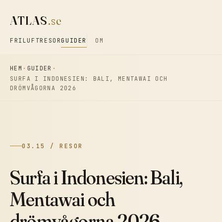
ATLAS
.se
FRILUFT
RESOR
GUIDER
OM
HEM
GUIDER
SURFA I INDONESIEN: BALI, MENTAWAI OCH
DRÖMVÅGORNA 2026
03.15 / RESOR
Surfa i Indonesien: Bali,
Mentawai och
drömvågorna 2026