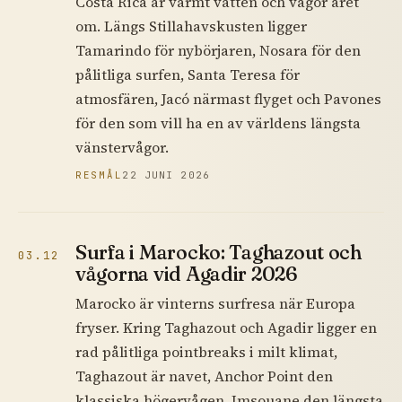
Costa Rica är varmt vatten och vågor året
om. Längs Stillahavskusten ligger
Tamarindo för nybörjaren, Nosara för den
pålitliga surfen, Santa Teresa för
atmosfären, Jacó närmast flyget och Pavones
för den som vill ha en av världens längsta
vänstervågor.
RESMÅL
22 JUNI 2026
Surfa i Marocko: Taghazout och
03.12
vågorna vid Agadir 2026
Marocko är vinterns surfresa när Europa
fryser. Kring Taghazout och Agadir ligger en
rad pålitliga pointbreaks i milt klimat,
Taghazout är navet, Anchor Point den
klassiska högervågen, Imsouane den längsta