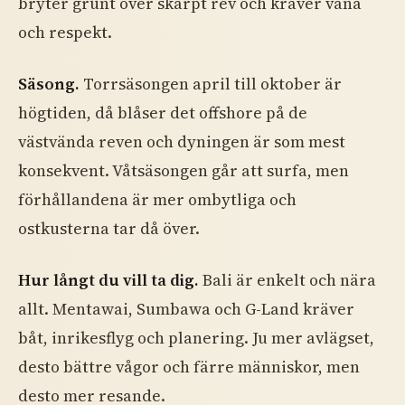
bryter grunt över skarpt rev och kräver vana
och respekt.
Säsong.
Torrsäsongen april till oktober är
högtiden, då blåser det offshore på de
västvända reven och dyningen är som mest
konsekvent. Våtsäsongen går att surfa, men
förhållandena är mer ombytliga och
ostkusterna tar då över.
Hur långt du vill ta dig.
Bali är enkelt och nära
allt. Mentawai, Sumbawa och G-Land kräver
båt, inrikesflyg och planering. Ju mer avlägset,
desto bättre vågor och färre människor, men
desto mer resande.