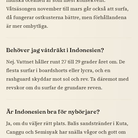
Indiska oceanen är som mest konsekvent.
Våtsäsongen november till mars går också att surfa,
då fungerar ostkusterna bättre, men förhållandena
är mer ombytliga.
Behöver jag våtdräkt i Indonesien?
Nej. Vattnet håller runt 27 till 29 grader året om. De
flesta surfar i boardshorts eller lycra, och en
rashguard skyddar mot sol och rev. Ta däremot med
revskor om du surfar de grundare reven.
Är Indonesien bra för nybörjare?
Ja, om du väljer rätt plats. Balis sandstränder i Kuta,
Canggu och Seminyak har snälla vågor och gott om