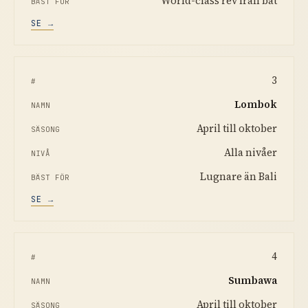
World-class rev från båt
SE →
3
Lombok
April till oktober
Alla nivåer
Lugnare än Bali
SE →
4
Sumbawa
April till oktober