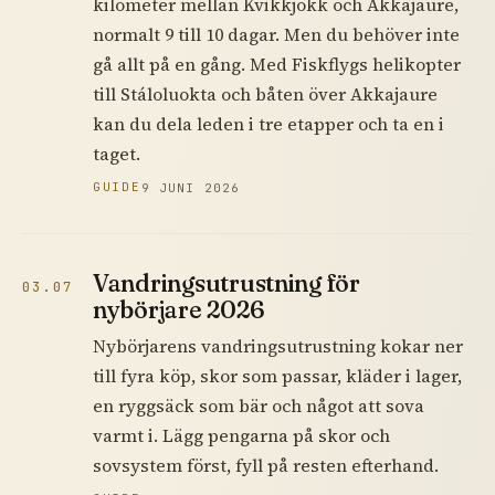
kilometer mellan Kvikkjokk och Akkajaure,
normalt 9 till 10 dagar. Men du behöver inte
gå allt på en gång. Med Fiskflygs helikopter
till Stáloluokta och båten över Akkajaure
kan du dela leden i tre etapper och ta en i
taget.
GUIDE
9 JUNI 2026
Vandringsutrustning för
03.07
nybörjare 2026
Nybörjarens vandringsutrustning kokar ner
till fyra köp, skor som passar, kläder i lager,
en ryggsäck som bär och något att sova
varmt i. Lägg pengarna på skor och
sovsystem först, fyll på resten efterhand.