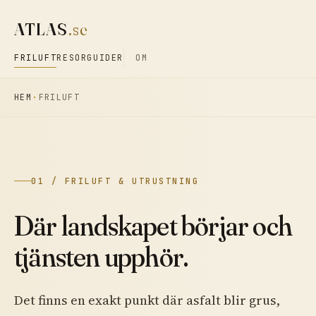
ATLAS
.se
FRILUFT
RESOR
GUIDER
OM
HEM
FRILUFT
01 / FRILUFT & UTRUSTNING
Där landskapet börjar och
tjänsten upphör.
Det finns en exakt punkt där asfalt blir grus,