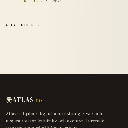
GUIDE
9 JUNI 2026
ALLA GUIDER →
🌍
ATLAS
.se
Atlas.se hjälper dig hitta utrustning, resor och
inspiration för friluftsliv och äventyr, kurerade
samarbeten med pålitliga partners.