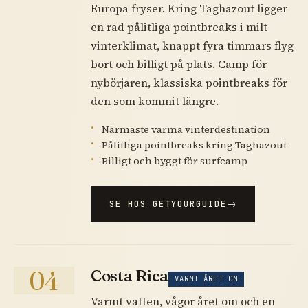
Europa fryser. Kring Taghazout ligger
en rad pålitliga pointbreaks i milt
vinterklimat, knappt fyra timmars flyg
bort och billigt på plats. Camp för
nybörjaren, klassiska pointbreaks för
den som kommit längre.
Närmaste varma vinterdestination
Pålitliga pointbreaks kring Taghazout
Billigt och byggt för surfcamp
SE HOS GETYOURGUIDE
04
Costa Rica
VARMT ÅRET OM
Varmt vatten, vågor året om och en