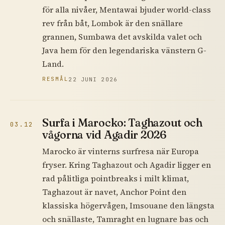
för alla nivåer, Mentawai bjuder world-class
rev från båt, Lombok är den snällare
grannen, Sumbawa det avskilda valet och
Java hem för den legendariska vänstern G-
Land.
RESMÅL
22 JUNI 2026
Surfa i Marocko: Taghazout och
03.12
vågorna vid Agadir 2026
Marocko är vinterns surfresa när Europa
fryser. Kring Taghazout och Agadir ligger en
rad pålitliga pointbreaks i milt klimat,
Taghazout är navet, Anchor Point den
klassiska högervågen, Imsouane den längsta
och snällaste, Tamraght en lugnare bas och