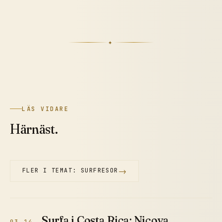
✦
LÄS VIDARE
Härnäst.
→
FLER I TEMAT: SURFRESOR
Surfa i Costa Rica: Nicoya,
03.14