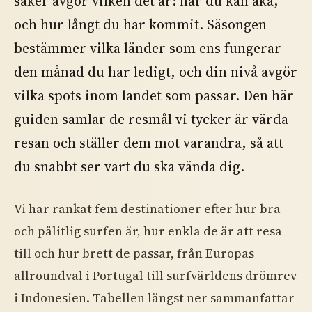
saker avgör vilken det är: när du kan åka,
och hur långt du har kommit. Säsongen
bestämmer vilka länder som ens fungerar
den månad du har ledigt, och din nivå avgör
vilka spots inom landet som passar. Den här
guiden samlar de resmål vi tycker är värda
resan och ställer dem mot varandra, så att
du snabbt ser vart du ska vända dig.
Vi har rankat fem destinationer efter hur bra
och pålitlig surfen är, hur enkla de är att resa
till och hur brett de passar, från Europas
allroundval i Portugal till surfvärldens drömrev
i Indonesien. Tabellen längst ner sammanfattar