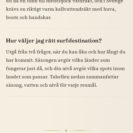
du ha en tunn till medeltjock våtdräkt, och i Sverige
krävs en riktigt varm kallvattendräkt med huva,
boots och handskar.
Hur väljer jag rätt surfdestination?
Utgå från två frågor, när du kan åka och hur långt du
har kommit. Säsongen avgör vilka länder som
fungerar just då, och din nivå avgör vilka spots inom
landet som passar. Tabellen nedan sammanfattar
säsong, vatten och nivå för varje resmål.
✦