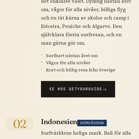
det enklaste valet. Dyning nästan året
om, vågor för alla nivåer, billiga flyg
och en tät kärna av skolor och camp i
Ericeira, Peniche och Algarve. Den
självklara första surfresan, och en
man gärna gör om.
Surfbart nästan året om
Vågor för alla nivåer
Kort och billig resa från Sverige
SE HOS GETYOURGUIDE
02
Indonesien
DRÖMVÅGORNA
Surfvärldens heliga mark. Bali för alla