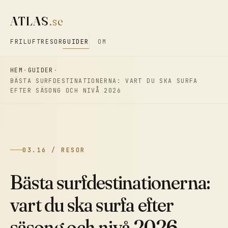
ATLAS
.se
FRILUFT
RESOR
GUIDER
OM
HEM
GUIDER
BÄSTA SURFDESTINATIONERNA: VART DU SKA SURFA
EFTER SÄSONG OCH NIVÅ 2026
03.16 / RESOR
Bästa surfdestinationerna:
vart du ska surfa efter
säsong och nivå 2026