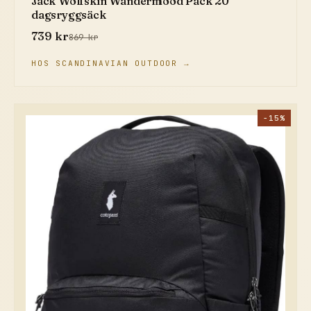
Jack Wolfskin Wandermood Pack 20
dagsryggsäck
739 kr
869 kr
HOS SCANDINAVIAN OUTDOOR →
−15%