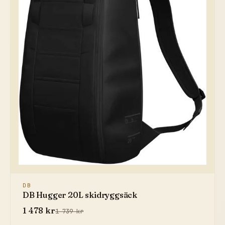
DB
DB Hugger 20L skidryggsäck
1 478 kr
1 739 kr