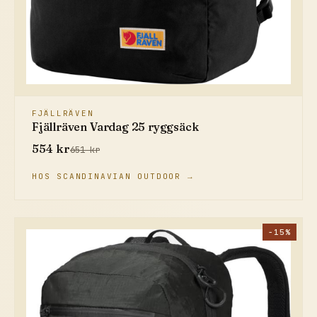
FJÄLLRÄVEN
Fjällräven Vardag 25 ryggsäck
554 kr
651 kr
HOS SCANDINAVIAN OUTDOOR →
−15%