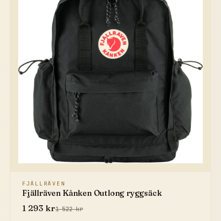
FJÄLLRÄVEN
Fjällräven Kånken Outlong ryggsäck
1 293 kr
1 522 kr