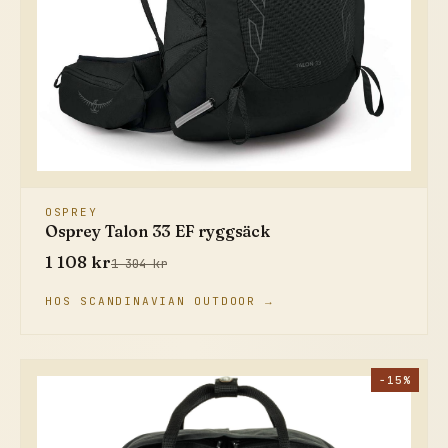
OSPREY
Osprey Talon 33 EF ryggsäck
1 108 kr
1 304 kr
HOS SCANDINAVIAN OUTDOOR →
−15%