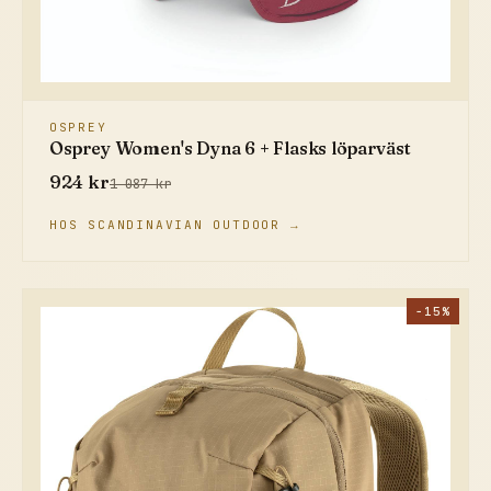
OSPREY
Osprey Women's Dyna 6 + Flasks löparväst
924 kr
1 087 kr
HOS SCANDINAVIAN OUTDOOR →
−15%