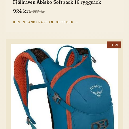
Fjällräven Abisko Softpack 16 ryggsäck
924 kr
1 087 kr
HOS SCANDINAVIAN OUTDOOR →
−15%