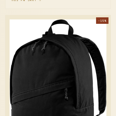
HOS PN JAKT →
−15%