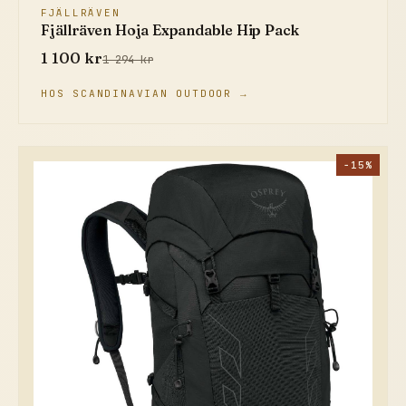
FJÄLLRÄVEN
Fjällräven Hoja Expandable Hip Pack
1 100 kr
1 294 kr
HOS SCANDINAVIAN OUTDOOR →
−15%