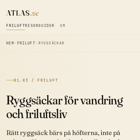
ATLAS
.se
FRILUFT
RESOR
GUIDER
OM
HEM
FRILUFT
RYGGSÄCKAR
01.K3 / FRILUFT
Ryggsäckar för vandring
och friluftsliv
Rätt ryggsäck bärs på höfterna, inte på