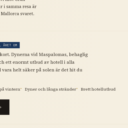
ur i samma resa är
 Mallorca svaret.
L ÅRET OM
kort. Dynerna vid Maspalomas, behaglig
ch ett enormt utbud av hotell i alla
l vara helt säker på solen är det hit du
på vintern
Dyner och långa stränder
Brett hotellutbud