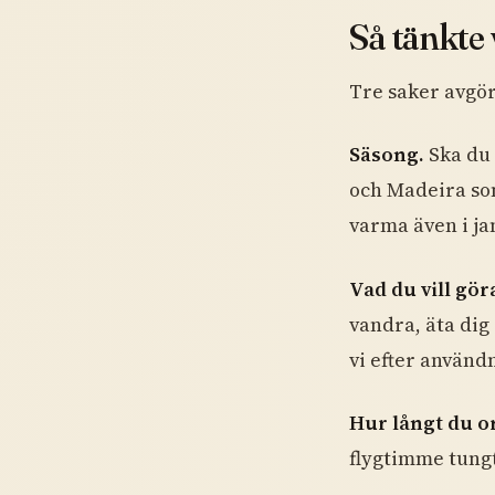
Så tänkte 
Tre saker avgör 
Säsong.
Ska du 
och Madeira som 
varma även i ja
Vad du vill gör
vandra, äta dig
vi efter användn
Hur långt du or
flygtimme tungt