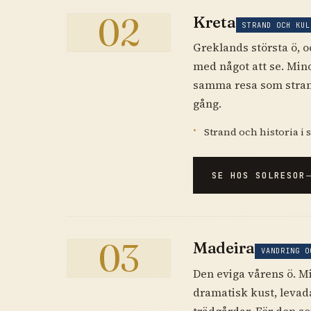
02
Kreta
STRAND OCH KUL
Greklands största ö, 
med något att se. Mino
samma resa som strand
gång.
Strand och historia i
SE HOS SOLRESOR
03
Madeira
VANDRING O
Den eviga vårens ö. M
dramatisk kust, leva
trädgårdar. För den som