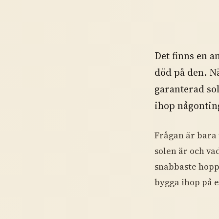
Det finns en a
död på den. När
garanterad sol
ihop någonting
Frågan är bara 
solen är och vad
snabbaste hoppe
bygga ihop på e