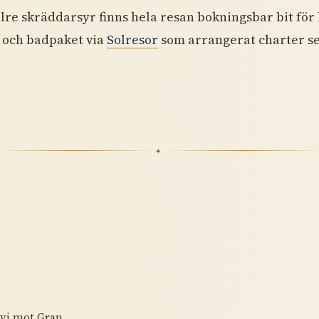
lre skräddarsyr finns hela resan bokningsbar bit för 
- och badpaket via
Solresor
som arrangerat charter se
✦
 vi mot Gran