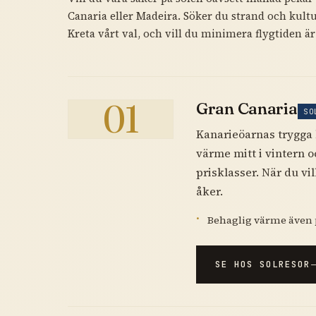
Canaria eller Madeira. Söker du strand och kult
Kreta vårt val, och vill du minimera flygtiden är
01
Gran Canaria
SO
Kanarieöarnas trygga 
värme mitt i vintern o
prisklasser. När du vil
åker.
Behaglig värme även 
SE HOS SOLRESOR