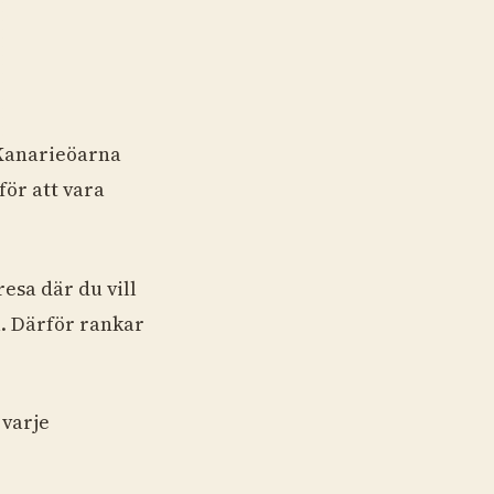
 Kanarieöarna
för att vara
esa där du vill
a. Därför rankar
 varje