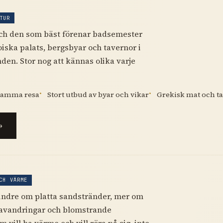
TUR
och den som bäst förenar badsemester
iska palats, bergsbyar och tavernor i
en. Stor nog att kännas olika varje
 samma resa
Stort utbud av byar och vikar
Grekisk mat och ta
CH VÄRME
indre om platta sandstränder, mer om
davandringar och blomstrande
 vill ha värme och vill röra på sig, inte