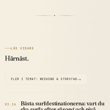
✦
LÄS VIDARE
Härnäst.
→
FLER I TEMAT: WEEKEND & STORSTAD
Bästa surfdestinationerna: vart du
03.16
ska surfa efter säsong och nivå