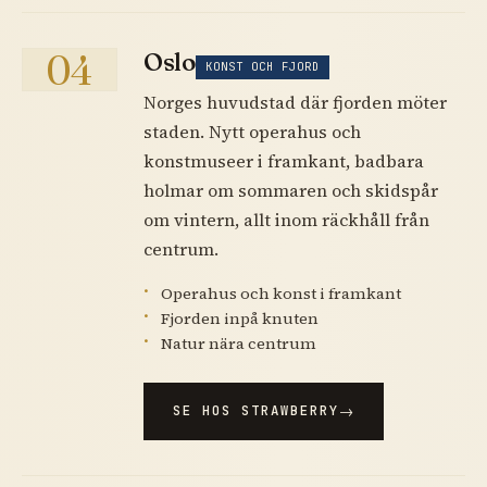
04
Oslo
KONST OCH FJORD
Norges huvudstad där fjorden möter
staden. Nytt operahus och
konstmuseer i framkant, badbara
holmar om sommaren och skidspår
om vintern, allt inom räckhåll från
centrum.
Operahus och konst i framkant
Fjorden inpå knuten
Natur nära centrum
SE HOS STRAWBERRY