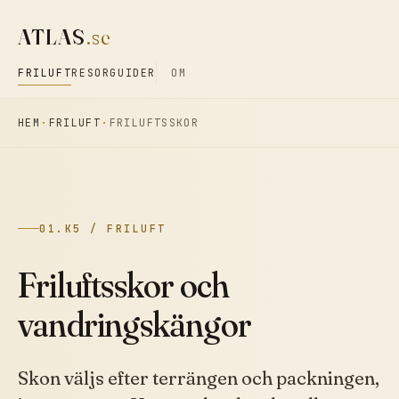
ATLAS
.se
FRILUFT
RESOR
GUIDER
OM
HEM
FRILUFT
FRILUFTSSKOR
01.K5 / FRILUFT
Friluftsskor och
vandringskängor
Skon väljs efter terrängen och packningen,