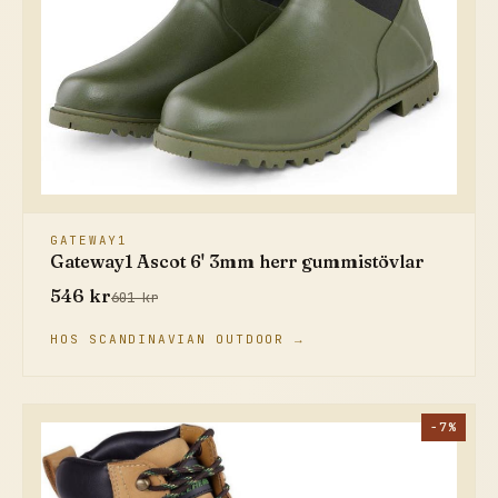
GATEWAY1
Gateway1 Ascot 6' 3mm herr gummistövlar
546 kr
601 kr
HOS SCANDINAVIAN OUTDOOR →
−7%