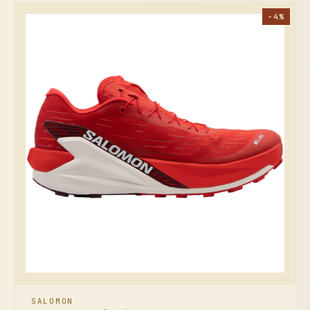
−4%
SALOMON