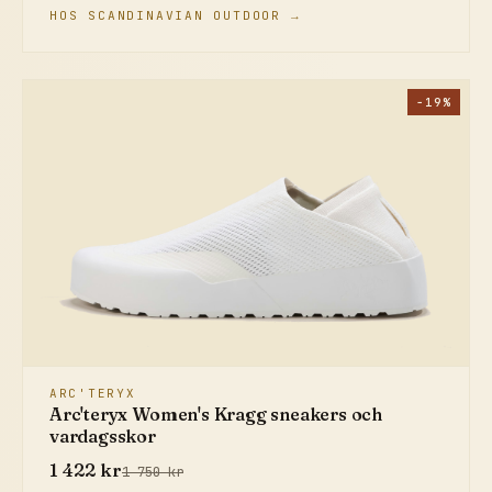
HOS SCANDINAVIAN OUTDOOR →
−19%
ARC'TERYX
Arc'teryx Women's Kragg sneakers och
vardagsskor
1 422 kr
1 750 kr