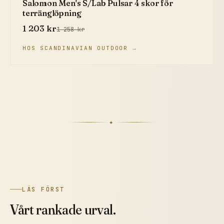
Salomon Men's S/Lab Pulsar 4 skor för
terränglöpning
1 203 kr
1 258 kr
HOS SCANDINAVIAN OUTDOOR →
✦
LÄS FÖRST
Vårt rankade urval.