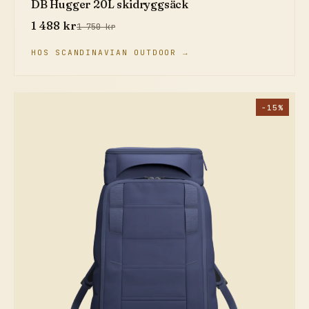
DB Hugger 20L skidryggsäck
1 488 kr
1 750 kr
HOS SCANDINAVIAN OUTDOOR →
−15%