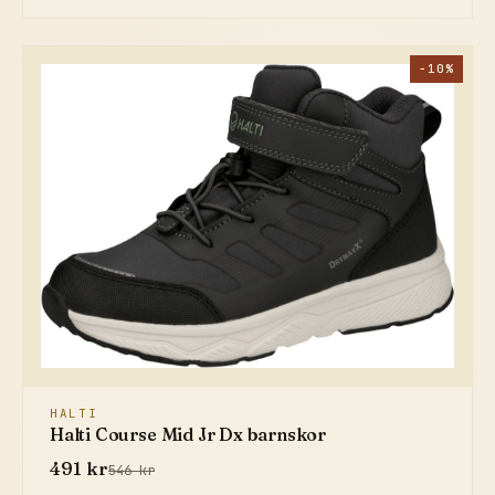
−10%
HALTI
Halti Course Mid Jr Dx barnskor
491 kr
546 kr