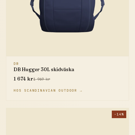
DB
DB Hugger 30L skidväska
1 674 kr
1 969 kr
HOS SCANDINAVIAN OUTDOOR →
−14%