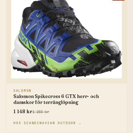
SALOMON
Salomon Spikecross 6 GTX herr- och
damskor för terränglöpning
1 148 kr
1 203 kr
HOS SCANDINAVIAN OUTDOOR →