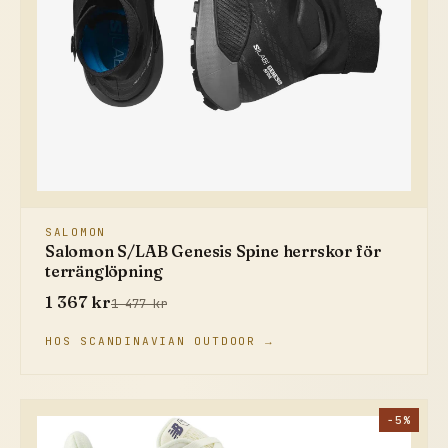
SALOMON
Salomon S/LAB Genesis Spine herrskor för
terränglöpning
1 367 kr
1 477 kr
HOS SCANDINAVIAN OUTDOOR →
−5%